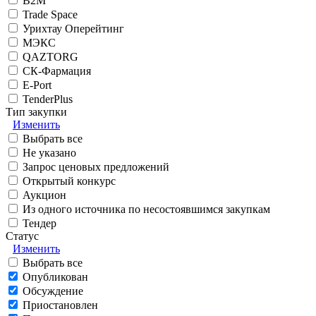
B2M
Trade Space
Урихтау Оперейтинг
МЭКС
QAZTORG
СК-Фармация
E-Port
TenderPlus
Тип закупки
Изменить
Выбрать все
Не указано
Запрос ценовых предложений
Открытый конкурс
Аукцион
Из одного источника по несостоявшимся закупкам
Тендер
Статус
Изменить
Выбрать все
Опубликован
Обсуждение
Приостановлен