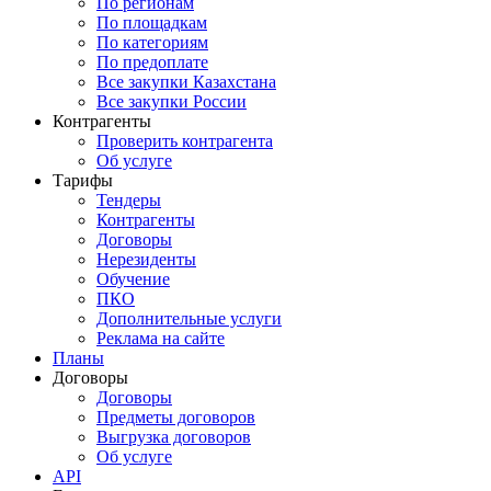
По регионам
По площадкам
По категориям
По предоплате
Все закупки Казахстана
Все закупки России
Контрагенты
Проверить контрагента
Об услуге
Тарифы
Тендеры
Контрагенты
Договоры
Нерезиденты
Обучение
ПКО
Дополнительные услуги
Реклама на сайте
Планы
Договоры
Договоры
Предметы договоров
Выгрузка договоров
Об услуге
API