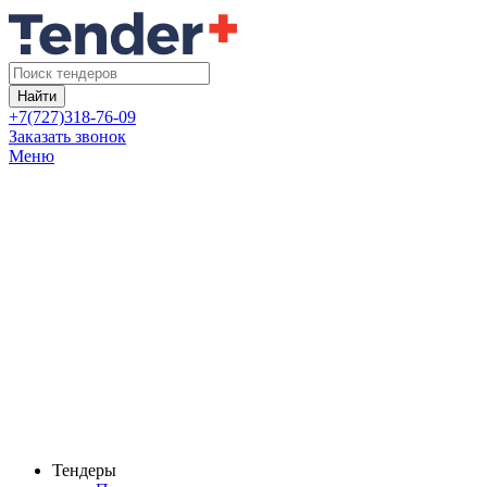
Найти
+7(727)318-76-09
Заказать звонок
Меню
Тендеры