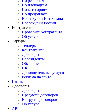
По регионам
По площадкам
По категориям
По предоплате
Все закупки Казахстана
Все закупки России
Контрагенты
Проверить контрагента
Об услуге
Тарифы
Тендеры
Контрагенты
Договоры
Нерезиденты
Обучение
ПКО
Дополнительные услуги
Реклама на сайте
Планы
Договоры
Договоры
Предметы договоров
Выгрузка договоров
Об услуге
API