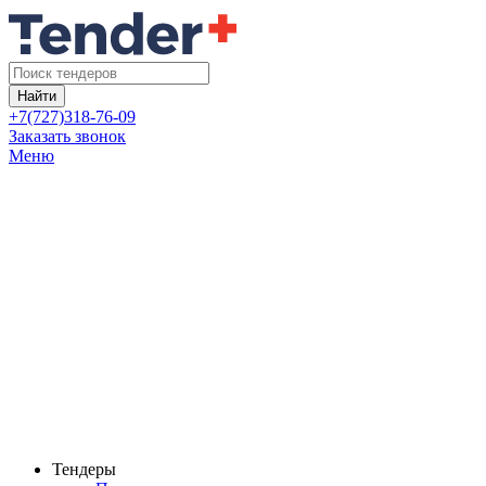
Найти
+7(727)318-76-09
Заказать звонок
Меню
Тендеры