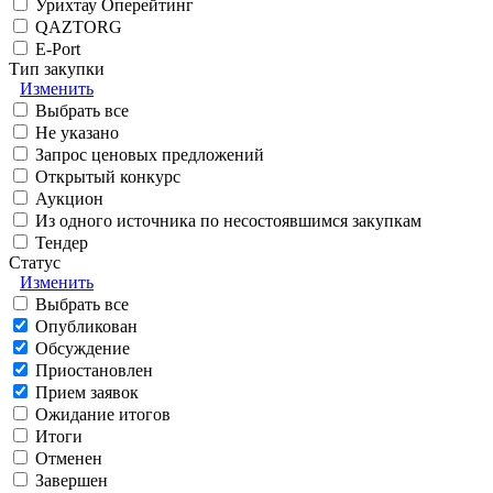
Урихтау Оперейтинг
QAZTORG
E-Port
Тип закупки
Изменить
Выбрать все
Не указано
Запрос ценовых предложений
Открытый конкурс
Аукцион
Из одного источника по несостоявшимся закупкам
Тендер
Статус
Изменить
Выбрать все
Опубликован
Обсуждение
Приостановлен
Прием заявок
Ожидание итогов
Итоги
Отменен
Завершен