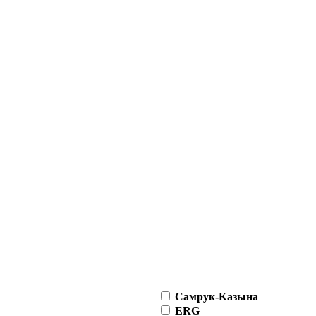
Самрук-Казына
ERG