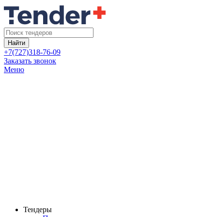
Найти
+7(727)318-76-09
Заказать звонок
Меню
Тендеры