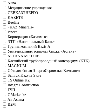
Alina
Медицинские учреждения
СЕВКАЗЭНЕРГО
KAZETS
Beeline
«КАZ Minerals»
Bnect
Корпорация «Казахмыс»
ЭТП «Национальный Банк»
Группа компаний Bazis-A
Универсальная товарная биржа «Астана»
ASTANA MOTORS
Каспийский трубопроводный консорциум (КТК)
MAGNUM
Объединённая ЭнергоСервисная Компания
Samruk Kazyna Store
TS Online.KZ
Integra Construction
ГЧП
OMarket.kz
Air Astana
B2M