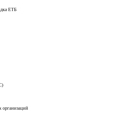
адка ЕТБ
С)
х организаций