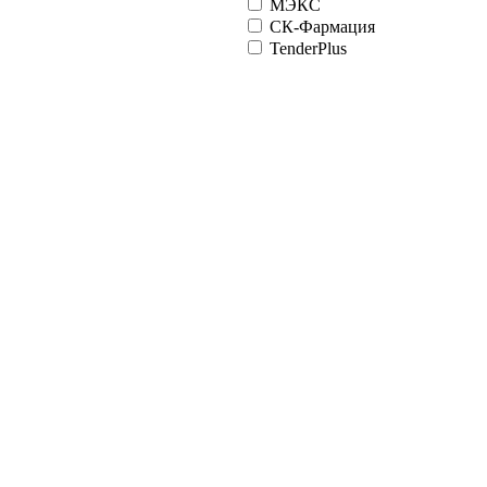
МЭКС
СК-Фармация
TenderPlus