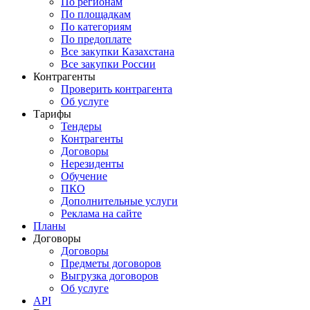
По регионам
По площадкам
По категориям
По предоплате
Все закупки Казахстана
Все закупки России
Контрагенты
Проверить контрагента
Об услуге
Тарифы
Тендеры
Контрагенты
Договоры
Нерезиденты
Обучение
ПКО
Дополнительные услуги
Реклама на сайте
Планы
Договоры
Договоры
Предметы договоров
Выгрузка договоров
Об услуге
API