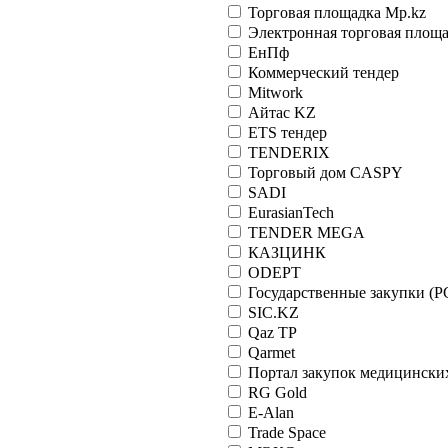
Торговая площадка Mp.kz
Электронная торговая площ
ЕнПф
Коммерческий тендер
Mitwork
Айтас KZ
ETS тендер
TENDERIX
Торговый дом CASPY
SADI
EurasianTech
TENDER MEGA
КАЗЦИНК
ODEPT
Государственные закупки (Р
SIC.KZ
Qaz TP
Qarmet
Портал закупок медицински
RG Gold
E-Alan
Trade Space