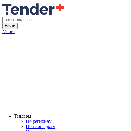
Найти
Меню
Тендеры
По регионам
По площадкам