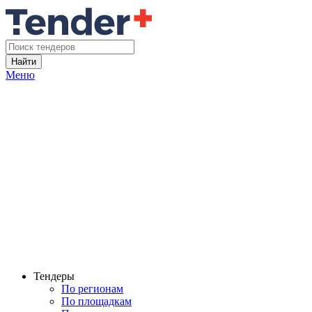
Найти
Меню
Тендеры
По регионам
По площадкам