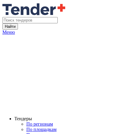
Найти
Меню
Тендеры
По регионам
По площадкам