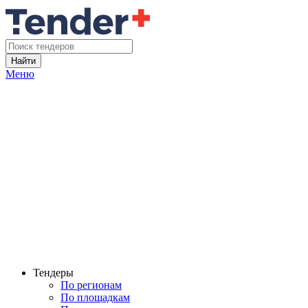
Найти
Меню
Тендеры
По регионам
По площадкам