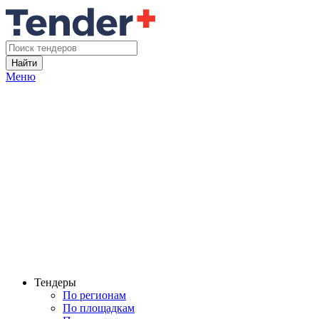
Найти
Меню
Тендеры
По регионам
По площадкам