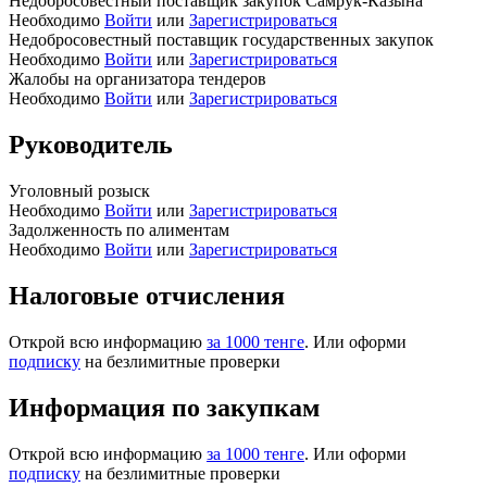
Недобросовестный поставщик закупок Самрук-Казына
Необходимо
Войти
или
Зарегистрироваться
Недобросовестный поставщик государственных закупок
Необходимо
Войти
или
Зарегистрироваться
Жалобы на организатора тендеров
Необходимо
Войти
или
Зарегистрироваться
Руководитель
Уголовный розыск
Необходимо
Войти
или
Зарегистрироваться
Задолженность по алиментам
Необходимо
Войти
или
Зарегистрироваться
Налоговые отчисления
Открой всю информацию
за 1000 тенге
. Или оформи
подписку
на безлимитные проверки
Информация по закупкам
Открой всю информацию
за 1000 тенге
. Или оформи
подписку
на безлимитные проверки