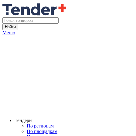
Найти
Меню
Тендеры
По регионам
По площадкам