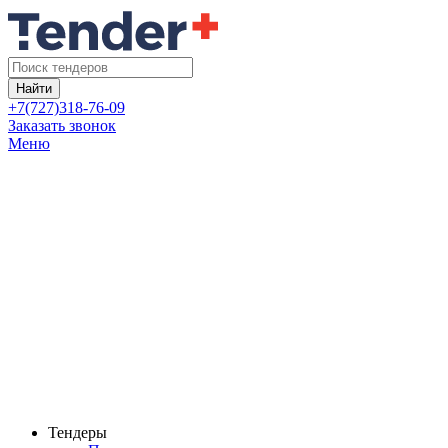
Найти
+7(727)318-76-09
Заказать звонок
Меню
Тендеры