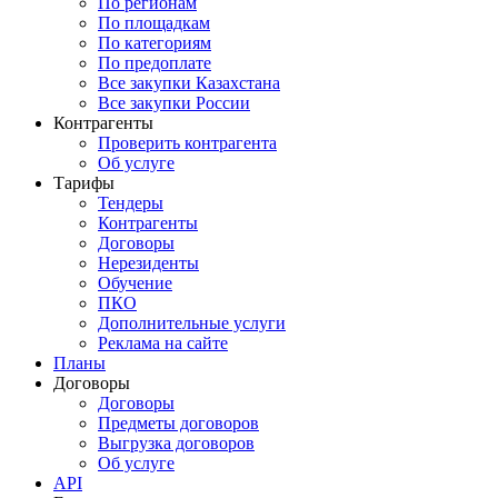
По регионам
По площадкам
По категориям
По предоплате
Все закупки Казахстана
Все закупки России
Контрагенты
Проверить контрагента
Об услуге
Тарифы
Тендеры
Контрагенты
Договоры
Нерезиденты
Обучение
ПКО
Дополнительные услуги
Реклама на сайте
Планы
Договоры
Договоры
Предметы договоров
Выгрузка договоров
Об услуге
API