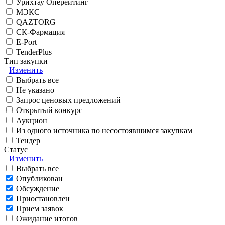
Урихтау Оперейтинг
МЭКС
QAZTORG
СК-Фармация
E-Port
TenderPlus
Тип закупки
Изменить
Выбрать все
Не указано
Запрос ценовых предложений
Открытый конкурс
Аукцион
Из одного источника по несостоявшимся закупкам
Тендер
Статус
Изменить
Выбрать все
Опубликован
Обсуждение
Приостановлен
Прием заявок
Ожидание итогов