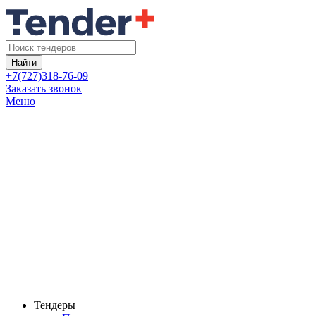
Найти
+7(727)318-76-09
Заказать звонок
Меню
Тендеры