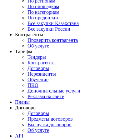
По регионам
По площадкам
По категориям
По предоплате
Все закупки Казахстана
Все закупки России
Контрагенты
Проверить контрагента
Об услуге
Тарифы
Тендеры
Контрагенты
Договоры
Нерезиденты
Обучение
ПКО
Дополнительные услуги
Реклама на сайте
Планы
Договоры
Договоры
Предметы договоров
Выгрузка договоров
Об услуге
API