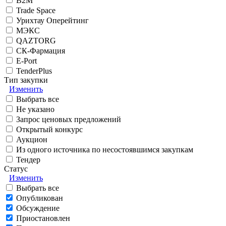
B2M
Trade Space
Урихтау Оперейтинг
МЭКС
QAZTORG
СК-Фармация
E-Port
TenderPlus
Тип закупки
Изменить
Выбрать все
Не указано
Запрос ценовых предложений
Открытый конкурс
Аукцион
Из одного источника по несостоявшимся закупкам
Тендер
Статус
Изменить
Выбрать все
Опубликован
Обсуждение
Приостановлен