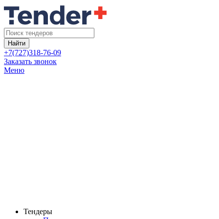
Найти
+7(727)318-76-09
Заказать звонок
Меню
Тендеры