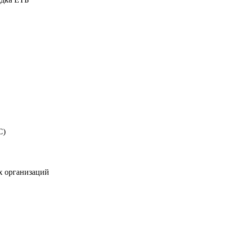
С)
х организаций