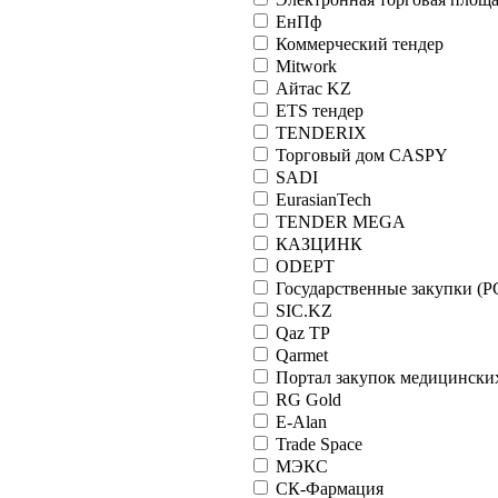
ЕнПф
Коммерческий тендер
Mitwork
Айтас KZ
ETS тендер
TENDERIX
Торговый дом CASPY
SADI
EurasianTech
TENDER MEGA
КАЗЦИНК
ODEPT
Государственные закупки (Р
SIC.KZ
Qaz TP
Qarmet
Портал закупок медицински
RG Gold
E-Alan
Trade Space
МЭКС
СК-Фармация