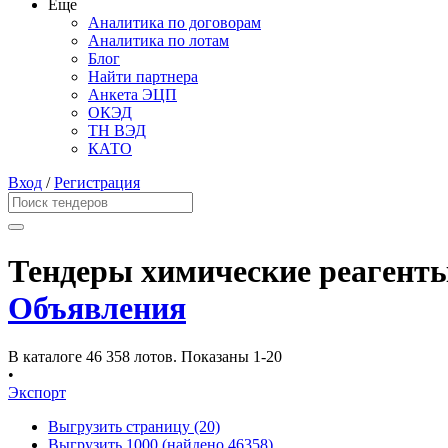
Еще
Аналитика по договорам
Аналитика по лотам
Блог
Найти партнера
Анкета ЭЦП
ОКЭД
ТН ВЭД
КАТО
Вход
/
Регистрация
Тендеры химические реагент
Объявления
В каталоге 46 358 лотов.
Показаны 1-20
•
Экспорт
Выгрузить страницу
(20)
Выгрузить 1000
(найдено 46358)