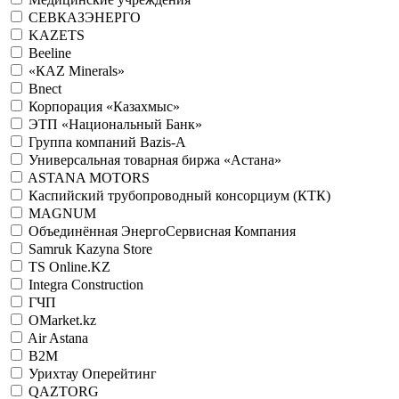
СЕВКАЗЭНЕРГО
KAZETS
Beeline
«КАZ Minerals»
Bnect
Корпорация «Казахмыс»
ЭТП «Национальный Банк»
Группа компаний Bazis-A
Универсальная товарная биржа «Астана»
ASTANA MOTORS
Каспийский трубопроводный консорциум (КТК)
MAGNUM
Объединённая ЭнергоСервисная Компания
Samruk Kazyna Store
TS Online.KZ
Integra Construction
ГЧП
OMarket.kz
Air Astana
B2M
Урихтау Оперейтинг
QAZTORG