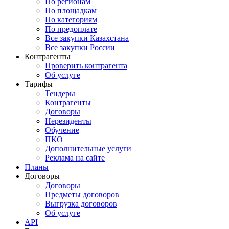
По регионам
По площадкам
По категориям
По предоплате
Все закупки Казахстана
Все закупки России
Контрагенты
Проверить контрагента
Об услуге
Тарифы
Тендеры
Контрагенты
Договоры
Нерезиденты
Обучение
ПКО
Дополнительные услуги
Реклама на сайте
Планы
Договоры
Договоры
Предметы договоров
Выгрузка договоров
Об услуге
API