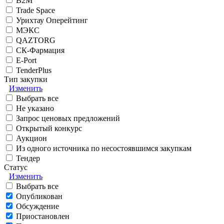
B2M
Trade Space
Урихтау Оперейтинг
МЭКС
QAZTORG
СК-Фармация
E-Port
TenderPlus
Тип закупки
Изменить
Выбрать все
Не указано
Запрос ценовых предложений
Открытый конкурс
Аукцион
Из одного источника по несостоявшимся закупкам
Тендер
Статус
Изменить
Выбрать все
Опубликован
Обсуждение
Приостановлен