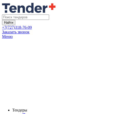
Найти
+7(727)318-76-09
Заказать звонок
Меню
Тендеры