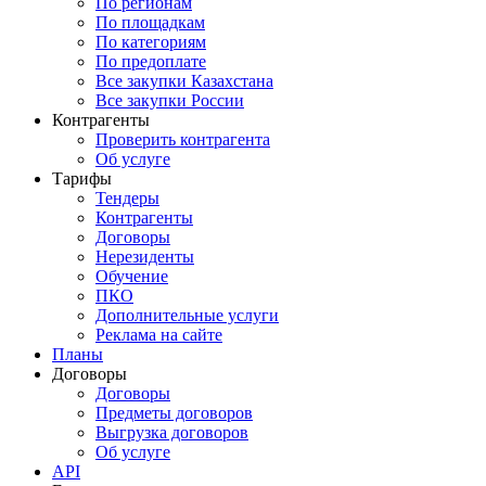
По регионам
По площадкам
По категориям
По предоплате
Все закупки Казахстана
Все закупки России
Контрагенты
Проверить контрагента
Об услуге
Тарифы
Тендеры
Контрагенты
Договоры
Нерезиденты
Обучение
ПКО
Дополнительные услуги
Реклама на сайте
Планы
Договоры
Договоры
Предметы договоров
Выгрузка договоров
Об услуге
API