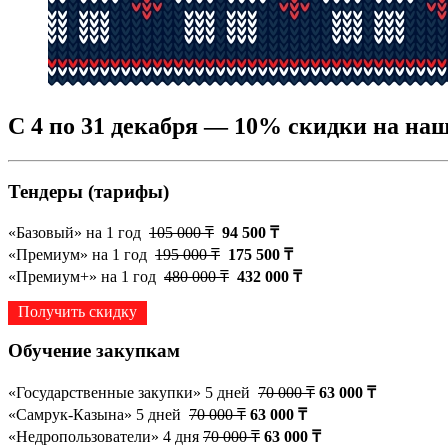
С 4 по 31 декабря — 10% скидки на наш
Тендеры (тарифы)
«Базовый» на 1 год
105 000 ₸
94 500 ₸
«Премиум» на 1 год
195 000 ₸
175 500 ₸
«Премиум+» на 1 год
480 000 ₸
432 000 ₸
Получить скидку
Обучение закупкам
«
Государственные закупки
» 5 дней
70 000
₸
63 000
₸
«
Самрук-Казына
»
5 дней
70 000
₸
63 000
₸
«
Недропользователи» 4 дня
70 000
₸
63 000
₸