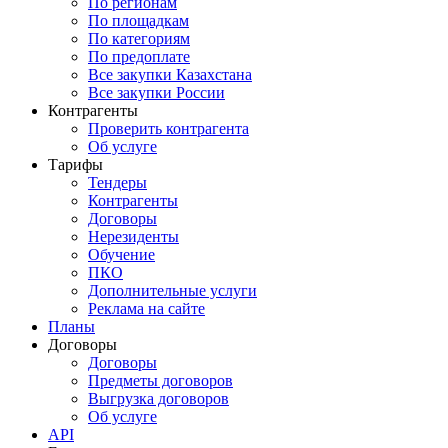
По регионам
По площадкам
По категориям
По предоплате
Все закупки Казахстана
Все закупки России
Контрагенты
Проверить контрагента
Об услуге
Тарифы
Тендеры
Контрагенты
Договоры
Нерезиденты
Обучение
ПКО
Дополнительные услуги
Реклама на сайте
Планы
Договоры
Договоры
Предметы договоров
Выгрузка договоров
Об услуге
API