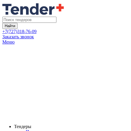
Найти
+7(727)318-76-09
Заказать звонок
Меню
Тендеры