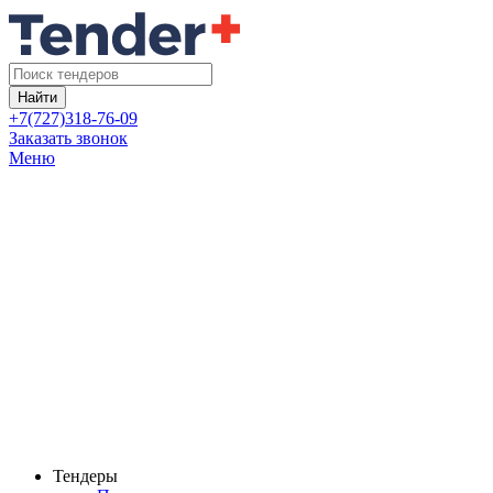
Найти
+7(727)318-76-09
Заказать звонок
Меню
Тендеры