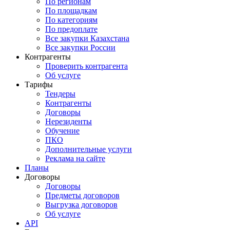
По регионам
По площадкам
По категориям
По предоплате
Все закупки Казахстана
Все закупки России
Контрагенты
Проверить контрагента
Об услуге
Тарифы
Тендеры
Контрагенты
Договоры
Нерезиденты
Обучение
ПКО
Дополнительные услуги
Реклама на сайте
Планы
Договоры
Договоры
Предметы договоров
Выгрузка договоров
Об услуге
API