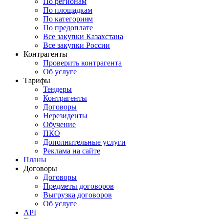
По регионам
По площадкам
По категориям
По предоплате
Все закупки Казахстана
Все закупки России
Контрагенты
Проверить контрагента
Об услуге
Тарифы
Тендеры
Контрагенты
Договоры
Нерезиденты
Обучение
ПКО
Дополнительные услуги
Реклама на сайте
Планы
Договоры
Договоры
Предметы договоров
Выгрузка договоров
Об услуге
API