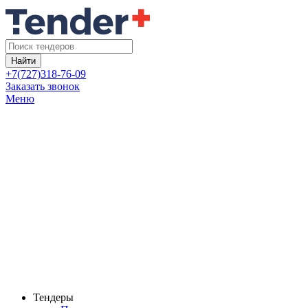
Найти
+7(727)318-76-09
Заказать звонок
Меню
Тендеры