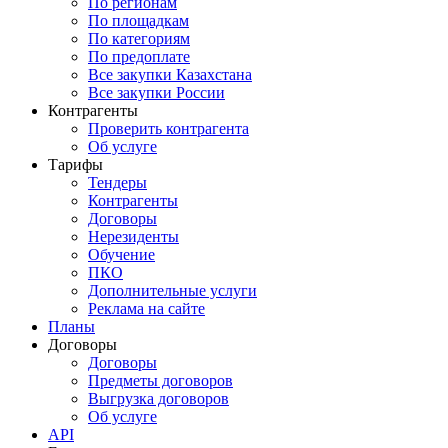
По регионам
По площадкам
По категориям
По предоплате
Все закупки Казахстана
Все закупки России
Контрагенты
Проверить контрагента
Об услуге
Тарифы
Тендеры
Контрагенты
Договоры
Нерезиденты
Обучение
ПКО
Дополнительные услуги
Реклама на сайте
Планы
Договоры
Договоры
Предметы договоров
Выгрузка договоров
Об услуге
API