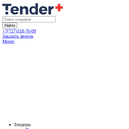
Найти
+7(727)318-76-09
Заказать звонок
Меню
Тендеры