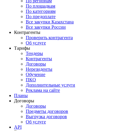
По регионам
По площадкам
По категориям
По предоплате
Все закупки Казахстана
Все закупки России
Контрагенты
Проверить контрагента
Об услуге
Тарифы
Тендеры
Контрагенты
Договоры
Нерезиденты
Обучение
ПКО
Дополнительные услуги
Реклама на сайте
Планы
Договоры
Договоры
Предметы договоров
Выгрузка договоров
Об услуге
API