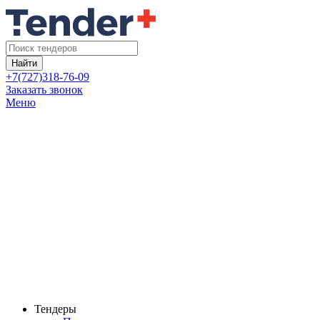
Найти
+7(727)318-76-09
Заказать звонок
Меню
Тендеры