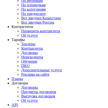
По регионам
По площадкам
По категориям
По предоплате
Все закупки Казахстана
Все закупки России
Контрагенты
Проверить контрагента
Об услуге
Тарифы
Тендеры
Контрагенты
Договоры
Нерезиденты
Обучение
ПКО
Дополнительные услуги
Реклама на сайте
Планы
Договоры
Договоры
Предметы договоров
Выгрузка договоров
Об услуге
API