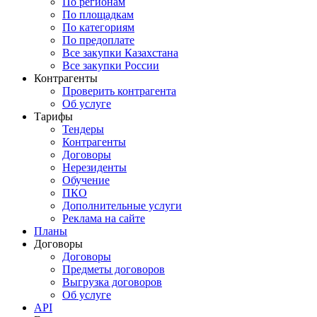
По регионам
По площадкам
По категориям
По предоплате
Все закупки Казахстана
Все закупки России
Контрагенты
Проверить контрагента
Об услуге
Тарифы
Тендеры
Контрагенты
Договоры
Нерезиденты
Обучение
ПКО
Дополнительные услуги
Реклама на сайте
Планы
Договоры
Договоры
Предметы договоров
Выгрузка договоров
Об услуге
API