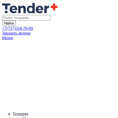
Найти
+7(727)318-76-09
Заказать звонок
Меню
Тендеры