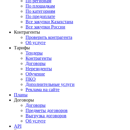
По регионам
По площадкам
По категориям
По предоплате
Все закупки Казахстана
Все закупки России
Контрагенты
Проверить контрагента
Об услуге
Тарифы
Тендеры
Контрагенты
Договоры
Нерезиденты
Обучение
ПКО
Дополнительные услуги
Реклама на сайте
Планы
Договоры
Договоры
Предметы договоров
Выгрузка договоров
Об услуге
API