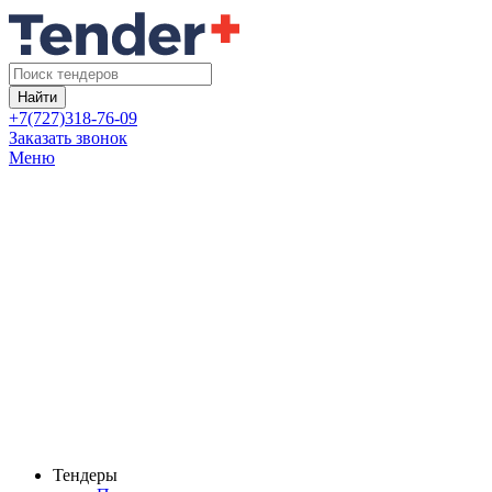
Найти
+7(727)318-76-09
Заказать звонок
Меню
Тендеры