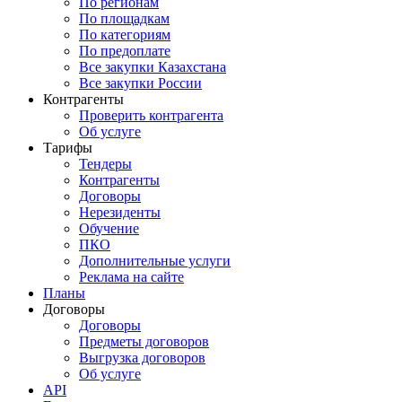
По регионам
По площадкам
По категориям
По предоплате
Все закупки Казахстана
Все закупки России
Контрагенты
Проверить контрагента
Об услуге
Тарифы
Тендеры
Контрагенты
Договоры
Нерезиденты
Обучение
ПКО
Дополнительные услуги
Реклама на сайте
Планы
Договоры
Договоры
Предметы договоров
Выгрузка договоров
Об услуге
API