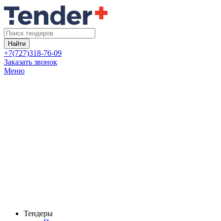
Найти
+7(727)318-76-09
Заказать звонок
Меню
Тендеры