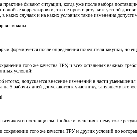
а практике бывают ситуации, когда уже после выбора поставщик
что любые корректировки, это не просто результат устной догов
, в каких случаях и на каких условиях такие изменения допусти
ор возможны.
орый формируется после определения победителя закупки, но ещ
хранении того же качества ТРУ, и всех остальных важных требо
анных условий:
об итогах, допускается внесение изменений в части уменьшения
 на 5 рабочих дней допускаются к участнику, занявшему второе 
м!
аказчиком и поставщиком. Любые изменения к нему тоже регули
 сохранении того же качества ТРУ и других условий по которы