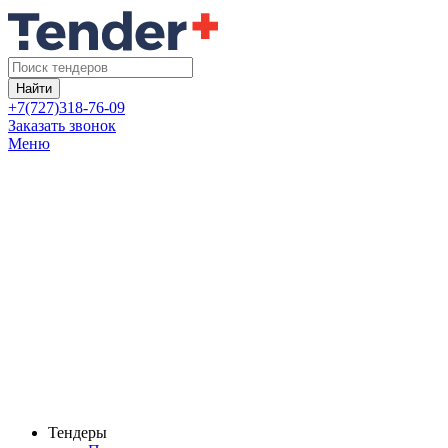
Найти
+7(727)318-76-09
Заказать звонок
Меню
Тендеры