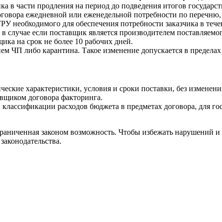
ка в части продления на период до подведения итогов государс
е договора ежедневной или еженедельной потребности по переч
У необходимого для обеспечения потребности заказчика в течени
 в случае если поставщик является производителем поставляемо
ика на срок не более 10 рабочих дней.
ием ЧП либо карантина. Такое изменение допускается в предела
еские характеристики, условия и сроки поставки, без изменени
вщиком договора факторинга.
классификации расходов бюджета в предметах договора, для го
ограниченная законом возможность. Чтобы избежать нарушений и 
законодательства.