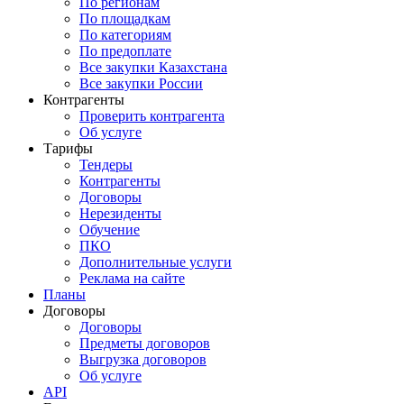
По регионам
По площадкам
По категориям
По предоплате
Все закупки Казахстана
Все закупки России
Контрагенты
Проверить контрагента
Об услуге
Тарифы
Тендеры
Контрагенты
Договоры
Нерезиденты
Обучение
ПКО
Дополнительные услуги
Реклама на сайте
Планы
Договоры
Договоры
Предметы договоров
Выгрузка договоров
Об услуге
API