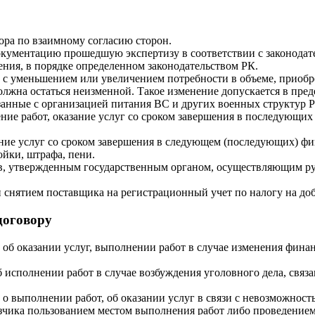
ра по взаимному согласию сторон.
окументацию прошедшую экспертизу в соответствии с законодат
ния, в порядке определенном законодательством РК.
 с уменьшением или увеличением потребности в объеме, приобре
должна остаться неизменной. Такое изменение допускается в пре
язанные с организацией питания ВС и других военных структур 
ие работ, оказание услуг со сроком завершения в последующих
ние услуг со сроком завершения в следующем (последующих) фин
йки, штрафа, пени.
в, утвержденным государственным органом, осуществляющим ру
и снятием поставщика на регистрационный учет по налогу на д
договору
 об оказании услуг, выполнении работ в случае изменения фин
б исполнении работ в случае возбуждения уголовного дела, свя
 о выполнении работ, об оказании услуг в связи с невозможност
казчика пользованием местом выполнения работ либо проведение