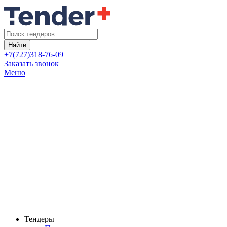
Найти
+7(727)318-76-09
Заказать звонок
Меню
Тендеры