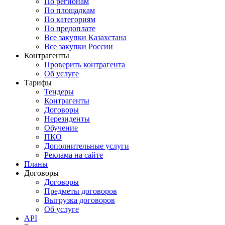
По регионам
По площадкам
По категориям
По предоплате
Все закупки Казахстана
Все закупки России
Контрагенты
Проверить контрагента
Об услуге
Тарифы
Тендеры
Контрагенты
Договоры
Нерезиденты
Обучение
ПКО
Дополнительные услуги
Реклама на сайте
Планы
Договоры
Договоры
Предметы договоров
Выгрузка договоров
Об услуге
API