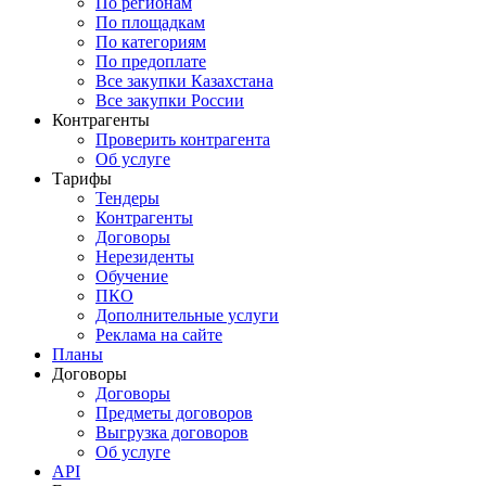
По регионам
По площадкам
По категориям
По предоплате
Все закупки Казахстана
Все закупки России
Контрагенты
Проверить контрагента
Об услуге
Тарифы
Тендеры
Контрагенты
Договоры
Нерезиденты
Обучение
ПКО
Дополнительные услуги
Реклама на сайте
Планы
Договоры
Договоры
Предметы договоров
Выгрузка договоров
Об услуге
API