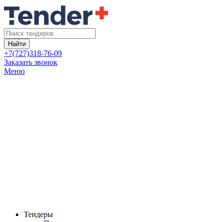
Найти
+7(727)318-76-09
Заказать звонок
Меню
Тендеры