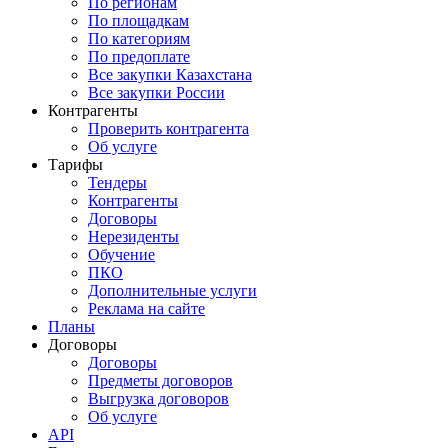
По регионам
По площадкам
По категориям
По предоплате
Все закупки Казахстана
Все закупки России
Контрагенты
Проверить контрагента
Об услуге
Тарифы
Тендеры
Контрагенты
Договоры
Нерезиденты
Обучение
ПКО
Дополнительные услуги
Реклама на сайте
Планы
Договоры
Договоры
Предметы договоров
Выгрузка договоров
Об услуге
API