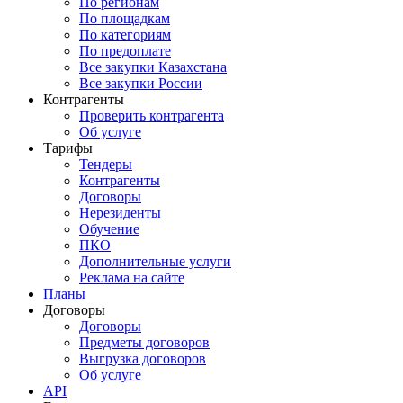
По регионам
По площадкам
По категориям
По предоплате
Все закупки Казахстана
Все закупки России
Контрагенты
Проверить контрагента
Об услуге
Тарифы
Тендеры
Контрагенты
Договоры
Нерезиденты
Обучение
ПКО
Дополнительные услуги
Реклама на сайте
Планы
Договоры
Договоры
Предметы договоров
Выгрузка договоров
Об услуге
API