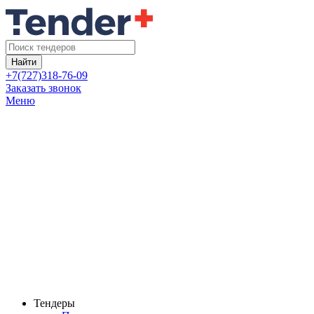
Найти
+7(727)318-76-09
Заказать звонок
Меню
Тендеры