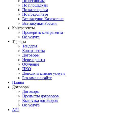
По регионам
По площадкам
По категориям
По предоплате
Все закупки Казахстана
Все закупки России
Контрагенты
Проверить контрагента
Об услуге
Тарифы
Тендеры
Контрагенты
Договоры
Нерезиденты
Обучение
ПКО
Дополнительные услуги
Реклама на сайте
Планы
Договоры
Договоры
Предметы договоров
Выгрузка договоров
Об услуге
API