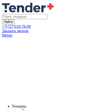
Найти
+7(727)318-76-09
Заказать звонок
Меню
Тендеры