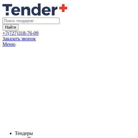
Найти
+7(727)318-76-09
Заказать звонок
Меню
Тендеры