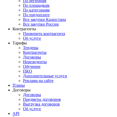
По регионам
По площадкам
По категориям
По предоплате
Все закупки Казахстана
Все закупки России
Контрагенты
Проверить контрагента
Об услуге
Тарифы
Тендеры
Контрагенты
Договоры
Нерезиденты
Обучение
ПКО
Дополнительные услуги
Реклама на сайте
Планы
Договоры
Договоры
Предметы договоров
Выгрузка договоров
Об услуге
API