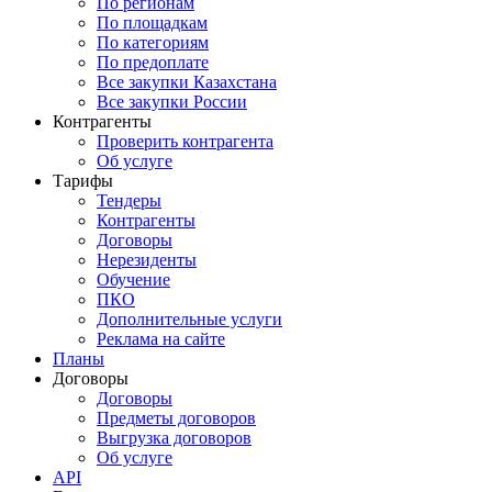
По регионам
По площадкам
По категориям
По предоплате
Все закупки Казахстана
Все закупки России
Контрагенты
Проверить контрагента
Об услуге
Тарифы
Тендеры
Контрагенты
Договоры
Нерезиденты
Обучение
ПКО
Дополнительные услуги
Реклама на сайте
Планы
Договоры
Договоры
Предметы договоров
Выгрузка договоров
Об услуге
API