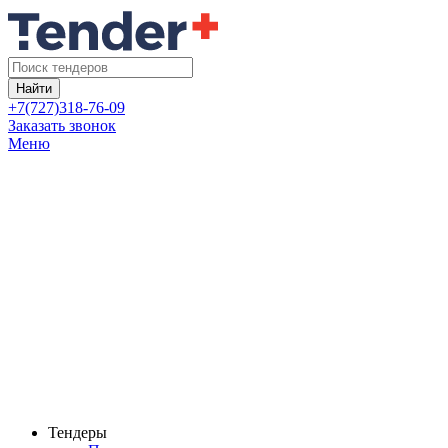
Найти
+7(727)318-76-09
Заказать звонок
Меню
Тендеры