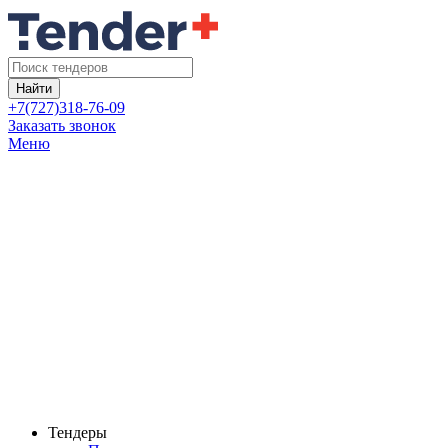
Найти
+7(727)318-76-09
Заказать звонок
Меню
Тендеры