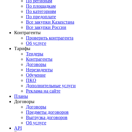
По регионам
По площадкам
По категориям
По предоплате
Все закупки Казахстана
Все закупки России
Контрагенты
Проверить контрагента
Об услуге
Тарифы
Тендеры
Контрагенты
Договоры
Нерезиденты
Обучение
ПКО
Дополнительные услуги
Реклама на сайте
Планы
Договоры
Договоры
Предметы договоров
Выгрузка договоров
Об услуге
API