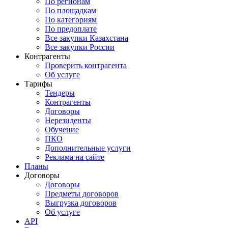
По регионам
По площадкам
По категориям
По предоплате
Все закупки Казахстана
Все закупки России
Контрагенты
Проверить контрагента
Об услуге
Тарифы
Тендеры
Контрагенты
Договоры
Нерезиденты
Обучение
ПКО
Дополнительные услуги
Реклама на сайте
Планы
Договоры
Договоры
Предметы договоров
Выгрузка договоров
Об услуге
API