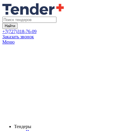
Найти
+7(727)318-76-09
Заказать звонок
Меню
Тендеры