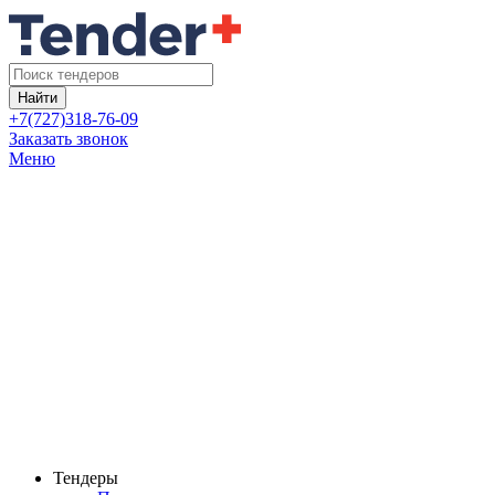
Найти
+7(727)318-76-09
Заказать звонок
Меню
Тендеры