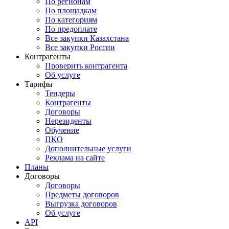
По регионам
По площадкам
По категориям
По предоплате
Все закупки Казахстана
Все закупки России
Контрагенты
Проверить контрагента
Об услуге
Тарифы
Тендеры
Контрагенты
Договоры
Нерезиденты
Обучение
ПКО
Дополнительные услуги
Реклама на сайте
Планы
Договоры
Договоры
Предметы договоров
Выгрузка договоров
Об услуге
API