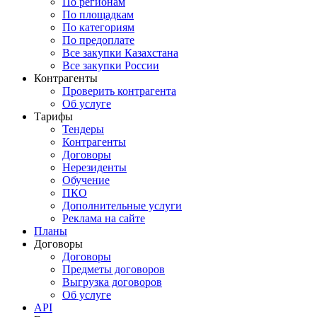
По регионам
По площадкам
По категориям
По предоплате
Все закупки Казахстана
Все закупки России
Контрагенты
Проверить контрагента
Об услуге
Тарифы
Тендеры
Контрагенты
Договоры
Нерезиденты
Обучение
ПКО
Дополнительные услуги
Реклама на сайте
Планы
Договоры
Договоры
Предметы договоров
Выгрузка договоров
Об услуге
API