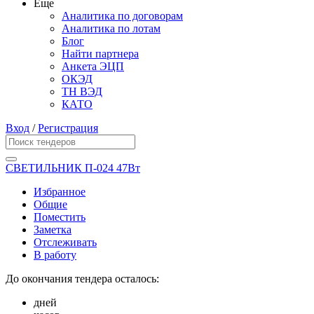
Еще
Аналитика по договорам
Аналитика по лотам
Блог
Найти партнера
Анкета ЭЦП
ОКЭД
ТН ВЭД
КАТО
Вход
/
Регистрация
СВЕТИЛЬНИК П-024 47Вт
Избранное
Общие
Поместить
Заметка
Отслеживать
В работу
До окончания тендера осталось:
дней