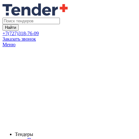
Найти
+7(727)318-76-09
Заказать звонок
Меню
Тендеры