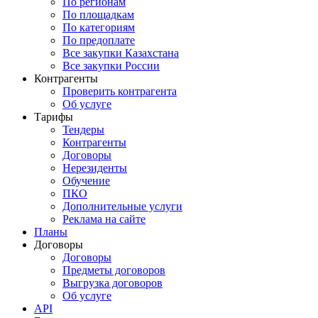
По регионам
По площадкам
По категориям
По предоплате
Все закупки Казахстана
Все закупки России
Контрагенты
Проверить контрагента
Об услуге
Тарифы
Тендеры
Контрагенты
Договоры
Нерезиденты
Обучение
ПКО
Дополнительные услуги
Реклама на сайте
Планы
Договоры
Договоры
Предметы договоров
Выгрузка договоров
Об услуге
API