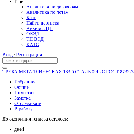
Еще
Аналитика по договорам
Аналитика по лотам
Блог
Найти партнера
Анкета ЭЦП
ОКЭД
ТН ВЭД
КАТО
Вход
/
Регистрация
ТРУБА МЕТАЛЛИЧЕСКАЯ 133 5 СТАЛЬ 09Г2С ГОСТ 8732-7
Избранное
Общие
Поместить
Заметка
Отслеживать
В работу
До окончания тендера осталось:
дней