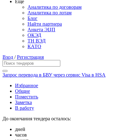
Еще
Аналитика по договорам
Аналитика по лотам
Блог
Найти партнера
Анкета ЭЦП
ОКЭД
ТН ВЭД
КАТО
Вход
/
Регистрация
Запрос перевода в БВУ через сервис Visa в HSA
Избранное
Общие
Поместить
Заметка
В работу
До окончания тендера осталось:
дней
часов