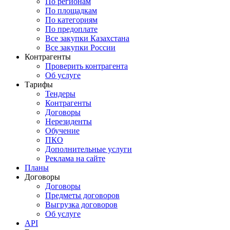
По регионам
По площадкам
По категориям
По предоплате
Все закупки Казахстана
Все закупки России
Контрагенты
Проверить контрагента
Об услуге
Тарифы
Тендеры
Контрагенты
Договоры
Нерезиденты
Обучение
ПКО
Дополнительные услуги
Реклама на сайте
Планы
Договоры
Договоры
Предметы договоров
Выгрузка договоров
Об услуге
API