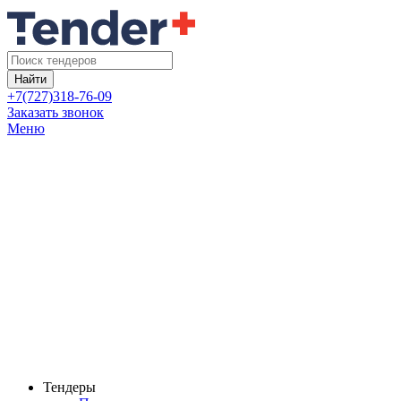
Найти
+7(727)318-76-09
Заказать звонок
Меню
Тендеры