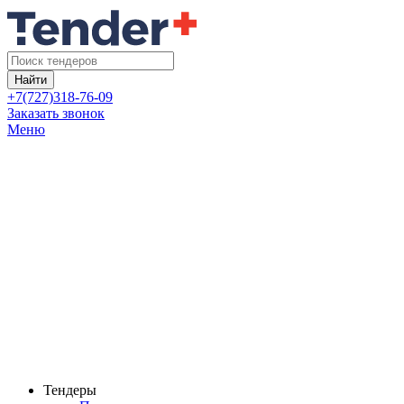
Найти
+7(727)318-76-09
Заказать звонок
Меню
Тендеры