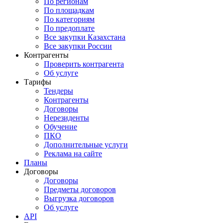
По регионам
По площадкам
По категориям
По предоплате
Все закупки Казахстана
Все закупки России
Контрагенты
Проверить контрагента
Об услуге
Тарифы
Тендеры
Контрагенты
Договоры
Нерезиденты
Обучение
ПКО
Дополнительные услуги
Реклама на сайте
Планы
Договоры
Договоры
Предметы договоров
Выгрузка договоров
Об услуге
API