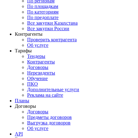
По регионам
По площадкам
По категориям
По предоплате
Все закупки Казахстана
Все закупки России
Контрагенты
Проверить контрагента
Об услуге
Тарифы
Тендеры
Контрагенты
Договоры
Нерезиденты
Обучение
ПКО
Дополнительные услуги
Реклама на сайте
Планы
Договоры
Договоры
Предметы договоров
Выгрузка договоров
Об услуге
API