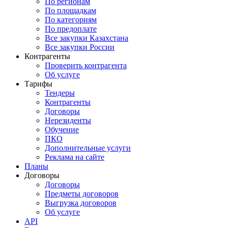
По регионам
По площадкам
По категориям
По предоплате
Все закупки Казахстана
Все закупки России
Контрагенты
Проверить контрагента
Об услуге
Тарифы
Тендеры
Контрагенты
Договоры
Нерезиденты
Обучение
ПКО
Дополнительные услуги
Реклама на сайте
Планы
Договоры
Договоры
Предметы договоров
Выгрузка договоров
Об услуге
API