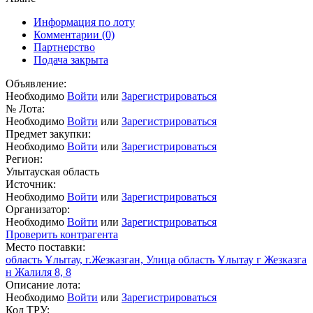
Информация по лоту
Комментарии
(0)
Партнерство
Подача закрыта
Объявление:
Необходимо
Войти
или
Зарегистрироваться
№ Лота:
Необходимо
Войти
или
Зарегистрироваться
Предмет закупки:
Необходимо
Войти
или
Зарегистрироваться
Регион:
Улытауская область
Источник:
Необходимо
Войти
или
Зарегистрироваться
Организатор:
Необходимо
Войти
или
Зарегистрироваться
Проверить контрагента
Место поставки:
область Ұлытау, г.Жезказган, Улица область Ұлытау г Жезказга
н Жалиля 8, 8
Описание лота:
Необходимо
Войти
или
Зарегистрироваться
Код ТРУ: