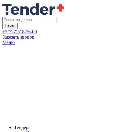
Найти
+7(727)318-76-09
Заказать звонок
Меню
Тендеры