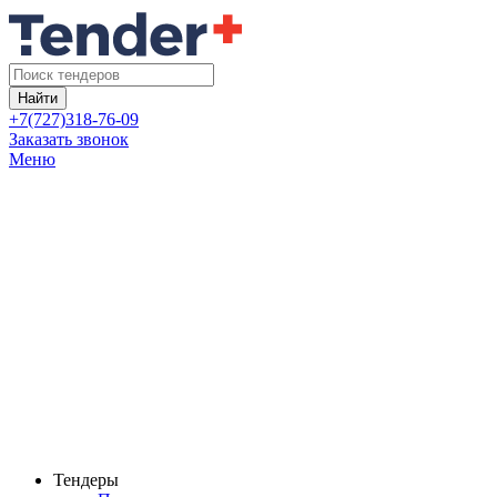
Найти
+7(727)318-76-09
Заказать звонок
Меню
Тендеры