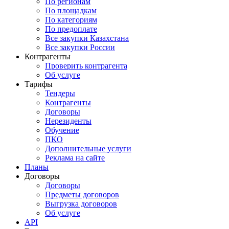
По регионам
По площадкам
По категориям
По предоплате
Все закупки Казахстана
Все закупки России
Контрагенты
Проверить контрагента
Об услуге
Тарифы
Тендеры
Контрагенты
Договоры
Нерезиденты
Обучение
ПКО
Дополнительные услуги
Реклама на сайте
Планы
Договоры
Договоры
Предметы договоров
Выгрузка договоров
Об услуге
API