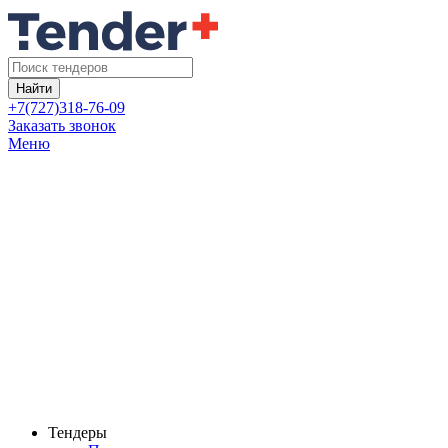
Найти
+7(727)318-76-09
Заказать звонок
Меню
Тендеры