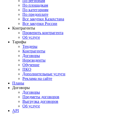
По регионам
По площадкам
По категориям
По предоплате
Все закупки Казахстана
Все закупки России
Контрагенты
Проверить контрагента
Об услуге
Тарифы
Тендеры
Контрагенты
Договоры
Нерезиденты
Обучение
ПКО
Дополнительные услуги
Реклама на сайте
Планы
Договоры
Договоры
Предметы договоров
Выгрузка договоров
Об услуге
API