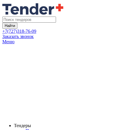
Найти
+7(727)318-76-09
Заказать звонок
Меню
Тендеры