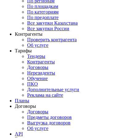
По регионам
По площадкам
По категориям
По предоплате
Все закупки Казахстана
Все закупки России
Контрагенты
Проверить контрагента
Об услуге
Тарифы
Тендеры
Контрагенты
Договоры
Нерезиденты
Обучение
ПКО
Дополнительные услуги
Реклама на сайте
Планы
Договоры
Договоры
Предметы договоров
Выгрузка договоров
Об услуге
API