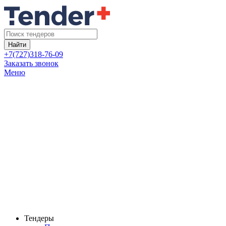
Найти
+7(727)318-76-09
Заказать звонок
Меню
Тендеры