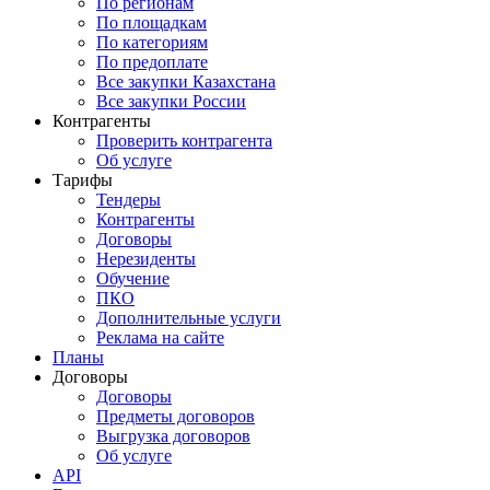
По регионам
По площадкам
По категориям
По предоплате
Все закупки Казахстана
Все закупки России
Контрагенты
Проверить контрагента
Об услуге
Тарифы
Тендеры
Контрагенты
Договоры
Нерезиденты
Обучение
ПКО
Дополнительные услуги
Реклама на сайте
Планы
Договоры
Договоры
Предметы договоров
Выгрузка договоров
Об услуге
API