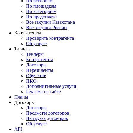
По регионам
По площадкам
По категориям
По предоплате
Все закупки Казахстана
Все закупки России
Контрагенты
Проверить контрагента
Об услуге
Тарифы
Тендеры
Контрагенты
Договоры
Нерезиденты
Обучение
ПКО
Дополнительные услуги
Реклама на сайте
Планы
Договоры
Договоры
Предметы договоров
Выгрузка договоров
Об услуге
API