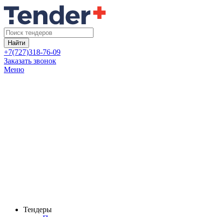
Найти
+7(727)318-76-09
Заказать звонок
Меню
Тендеры