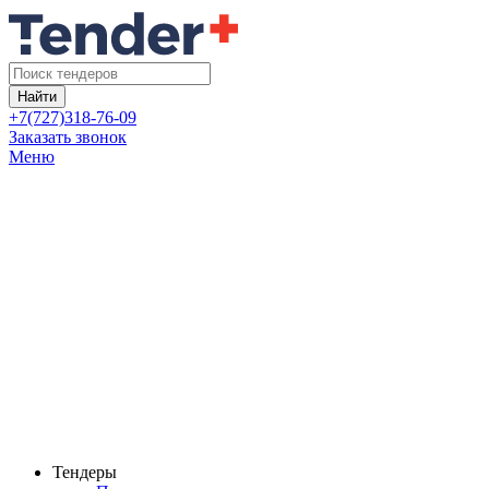
Найти
+7(727)318-76-09
Заказать звонок
Меню
Тендеры