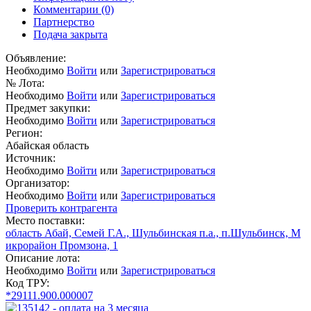
Комментарии
(0)
Партнерство
Подача закрыта
Объявление:
Необходимо
Войти
или
Зарегистрироваться
№ Лота:
Необходимо
Войти
или
Зарегистрироваться
Предмет закупки:
Необходимо
Войти
или
Зарегистрироваться
Регион:
Абайская область
Источник:
Необходимо
Войти
или
Зарегистрироваться
Организатор:
Необходимо
Войти
или
Зарегистрироваться
Проверить контрагента
Место поставки:
область Абай, Семей Г.А., Шульбинская п.а., п.Шульбинск, М
икрорайон Промзона, 1
Описание лота:
Необходимо
Войти
или
Зарегистрироваться
Код ТРУ:
*29111.900.000007