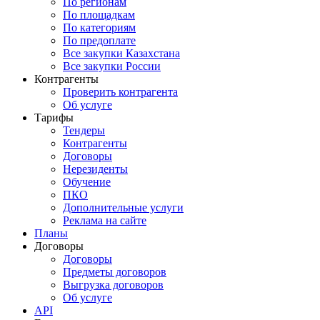
По регионам
По площадкам
По категориям
По предоплате
Все закупки Казахстана
Все закупки России
Контрагенты
Проверить контрагента
Об услуге
Тарифы
Тендеры
Контрагенты
Договоры
Нерезиденты
Обучение
ПКО
Дополнительные услуги
Реклама на сайте
Планы
Договоры
Договоры
Предметы договоров
Выгрузка договоров
Об услуге
API