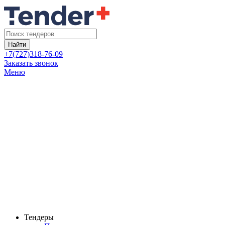
Найти
+7(727)318-76-09
Заказать звонок
Меню
Тендеры