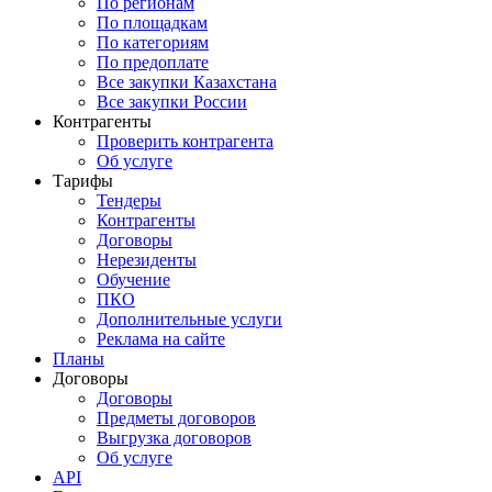
По регионам
По площадкам
По категориям
По предоплате
Все закупки Казахстана
Все закупки России
Контрагенты
Проверить контрагента
Об услуге
Тарифы
Тендеры
Контрагенты
Договоры
Нерезиденты
Обучение
ПКО
Дополнительные услуги
Реклама на сайте
Планы
Договоры
Договоры
Предметы договоров
Выгрузка договоров
Об услуге
API