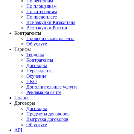
По регионам
По площадкам
По категориям
По предоплате
Все закупки Казахстана
Все закупки России
Контрагенты
Проверить контрагента
Об услуге
Тарифы
Тендеры
Контрагенты
Договоры
Нерезиденты
Обучение
ПКО
Дополнительные услуги
Реклама на сайте
Планы
Договоры
Договоры
Предметы договоров
Выгрузка договоров
Об услуге
API