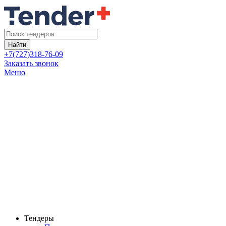
Найти
+7(727)318-76-09
Заказать звонок
Меню
Тендеры