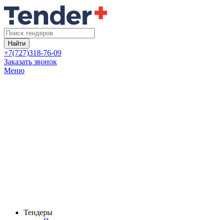
Найти
+7(727)318-76-09
Заказать звонок
Меню
Тендеры