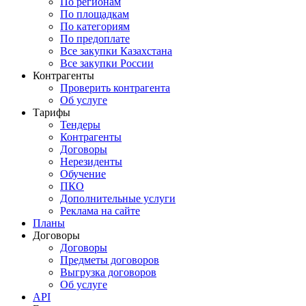
По регионам
По площадкам
По категориям
По предоплате
Все закупки Казахстана
Все закупки России
Контрагенты
Проверить контрагента
Об услуге
Тарифы
Тендеры
Контрагенты
Договоры
Нерезиденты
Обучение
ПКО
Дополнительные услуги
Реклама на сайте
Планы
Договоры
Договоры
Предметы договоров
Выгрузка договоров
Об услуге
API