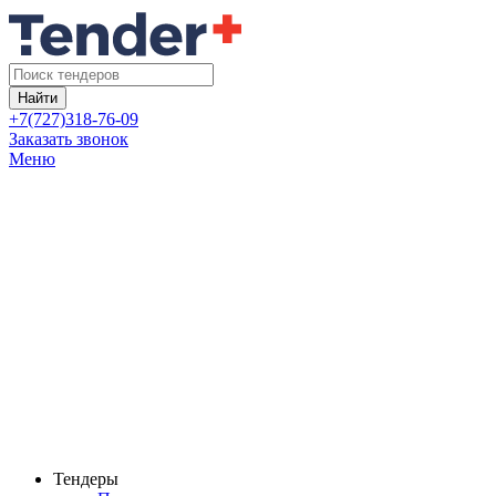
Найти
+7(727)318-76-09
Заказать звонок
Меню
Тендеры