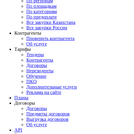
По регионам
По площадкам
По категориям
По предоплате
Все закупки Казахстана
Все закупки России
Контрагенты
Проверить контрагента
Об услуге
Тарифы
Тендеры
Контрагенты
Договоры
Нерезиденты
Обучение
ПКО
Дополнительные услуги
Реклама на сайте
Планы
Договоры
Договоры
Предметы договоров
Выгрузка договоров
Об услуге
API