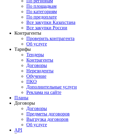
По регионам
По площадкам
По категориям
По предоплате
Все закупки Казахстана
Все закупки России
Контрагенты
Проверить контрагента
Об услуге
Тарифы
Тендеры
Контрагенты
Договоры
Нерезиденты
Обучение
ПКО
Дополнительные услуги
Реклама на сайте
Планы
Договоры
Договоры
Предметы договоров
Выгрузка договоров
Об услуге
API