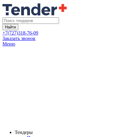
Найти
+7(727)318-76-09
Заказать звонок
Меню
Тендеры